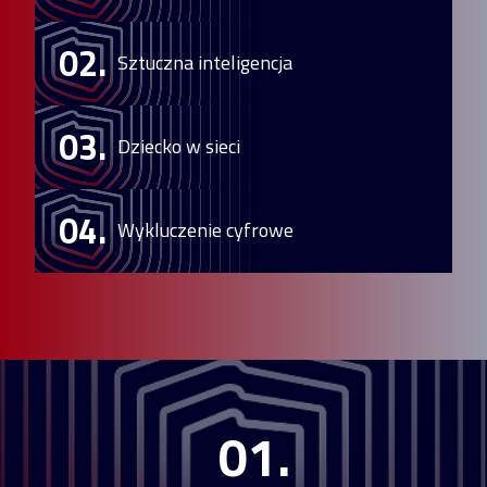
02.
Sztuczna inteligencja
03.
Dziecko w sieci
04.
Wykluczenie cyfrowe
01.